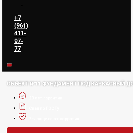
+7
(961)
411-
97-
77
ОБЪЕКТ №11 ФУНДАМЕНТ ПОД КАРКАСНЫЙ ДОМ
20 лет гарантии
Сваи по ГОСТу
2-я защита от коррозии