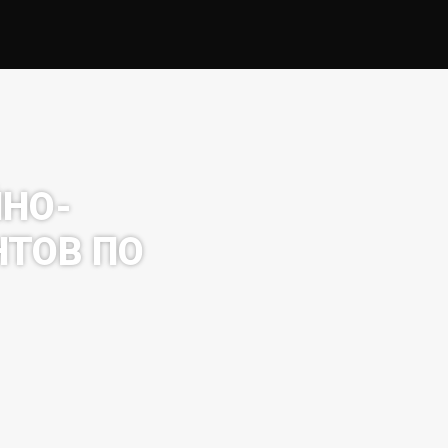
ЙНО-
ТОВ ПО