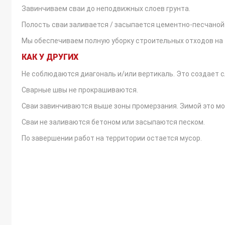
Завинчиваем сваи до неподвижных слоев грунта.
Полость сваи заливается / засыпается цементно-песчано
Мы обеспечиваем полную уборку строительных отходов на
КАК У ДРУГИХ
Не соблюдаются диагональ и/или вертикаль. Это создает 
Сварные швы не прокрашиваются.
Сваи завинчиваются выше зоны промерзания. Зимой это м
Сваи не заливаются бетоном или засыпаются песком.
По завершении работ на территории остается мусор.
ОПЛАТА И ГАРАНТИЯ