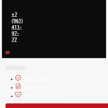
+7
(961)
411-
97-
77
ОТЗЫВЫ
20 лет гарантии
Сваи по ГОСТу
2-я защита от коррозии